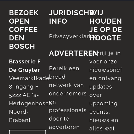
BEZOEK
JURIDISCHE
WIJ
OPEN
INFO
HOUDEN
COFFEE
JE OP DE
Privacyverklaring
DEN
HOOGTE
BOSCH
ADVERTEREN
Schrijf je in
Brasserie F
voor onze
Bereik een
De Gruyter
nieuwsbrief
breed
Veemarktkade
en ontvang
netwerk van
8 Ingang F
updates
ondernemers
5222 AE ‘s-
over
en
Hertogenbosch
upcoming
professionals
Noord-
events,
door te
Brabant
nieuws en
adverteren
alles wat