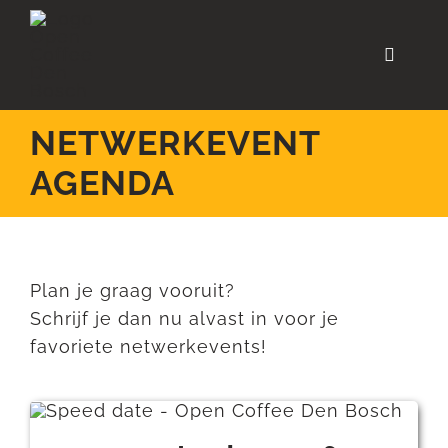
Ga
naar
Toggle
inhoud
Navigat
Home
NETWERKEVENT
Agenda
AGENDA
Terugblik events
Over ons
Plan je graag vooruit?
Community
Schrijf je dan nu alvast in voor je
favoriete netwerkevents!
Contact